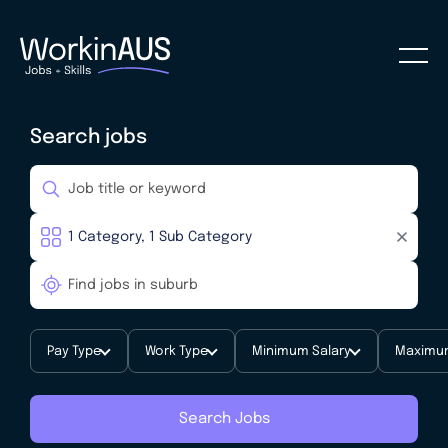
Search jobs
Pay Type
Work Type
Minimum Salary
Maximum
Search Jobs