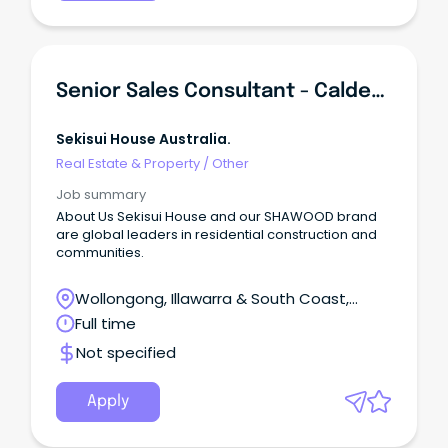
Senior Sales Consultant - Calderwood / Bingara
Sekisui House Australia.
Real Estate & Property
/
Other
Job summary
About Us Sekisui House and our SHAWOOD brand
are global leaders in residential construction and
communities.
Wollongong, Illawarra & South Coast,
Wollongong, New South Wales
Full time
Not specified
Apply