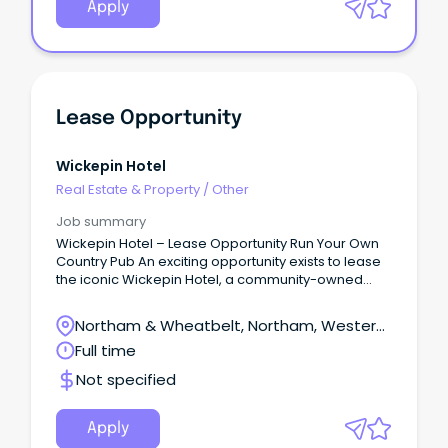
Apply
Lease Opportunity
Wickepin Hotel
Real Estate & Property
/
Other
Job summary
Wickepin Hotel – Lease Opportunity Run Your Own
Country Pub An exciting opportunity exists to lease
the iconic Wickepin Hotel, a community-owned
country pub in the heart of the WA Wheatbelt.
Northam & Wheatbelt, Northam, Western
Australia
Full time
Not specified
Apply