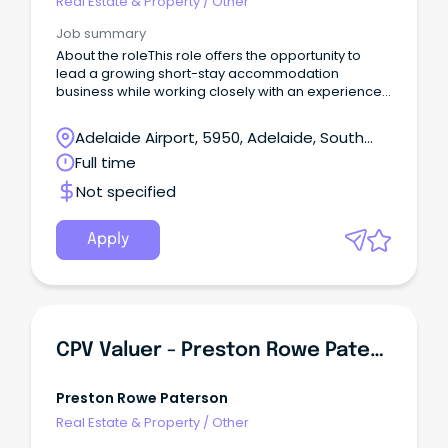
Real Estate & Property
/
Other
ビジネス政治生活文化・芸能領事館安全情報その他 オー
ストラリア イベント情報すべてのイベント開催中アート
Job summary
コミュニティカルチャーお祭り展示会マーケットスポー
About the roleThis role offers the opportunity to
ツビジネスチャリティーグルメショッピング／ファッシ
lead a growing short-stay accommodation
ョントーク／ワークショップエンターテイメント映画無
business while working closely with an experienced
料で楽しめる 困ったときの日本語サービスシドニー病院
Director.
（GP）歯科クリニック弁護士事務所会計事務所ビザコン
サルタント語学学校日本人学校・幼稚園・補修校・日本
Adelaide Airport, 5950, Adelaide, South
語塾不動産会社・モーゲージブローカーリフォーム・ク
Australia
Full time
リーニング引越し・宅配自動車ディーラー送迎・チャー
ターヘアサロンネイル・マツエクサロンマッサージ・フ
Not specified
ィジオセラピー・カイロプラクティックメルボルン病院
（GP）歯科クリニック法律事務所会計事務所語学学校ヘ
アサロンネイル・マツエクサロンブリスベン・ゴールド
Apply
コースト病院（GP）歯科クリニック法律事務所会計事務
所語学学校ヘアサロンネイル・マツエクサロン 防災・防
犯情報 会社概要会社概要サービス代表あいさつミッショ
ン広告サービスのご案内利用規約 お問い合わせ 閉じる ク
ラシファイド 住まいニューサウスウェールズ州 (NSW)ク
イーンズランド州 (QLD)ビクトリア州 (VIC)南オースト
CPV Valuer - Preston Rowe Paterson Tasmania
ラリア州 (SA)西オーストラリア州 (WA)タスマニア州
(TAS)首都特別地域 (ACT)北部準州 (NT) 求人ニューサウ
スウェールズ州 (NSW)クイーンズランド州 (QLD)ビクト
Preston Rowe Paterson
リア州 (VIC)南オーストラリア州 (SA)西オーストラリア
Real Estate & Property
/
Other
州 (WA)タスマニア州 (TAS)首都特別地域 (ACT)北部準