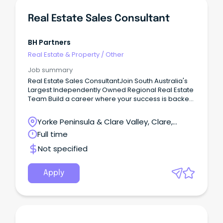
イム 必要な英語力 上級（仕事で使える） ビザ 永住
Uematsu不動産では、経験豊富な物件管理業務
Real Estate Sales Consultant
(Property Manager)を担当できる方を募集しておりま
す。 応募資格： 不動産関連の資格をお持ちの方今後取得
予定の方 フルタイムで勤務可能な方 英語および日本語で
BH Partners
のコミュニケーションが可能な方 自家用車をお持ちで運
Real Estate & Property
/
Other
転に慣れている方 交渉力があり、人と接することが好き
な方 ITスキルに優れ、長期的に勤務できる方 情熱をもっ
Job summary
て仕事に取り組める方 永住ビザ 保持者 勤務地： Neutral
Real Estate Sales ConsultantJoin South Australia's
Bay（NSW） お問い合わせ先： 上松（Uematsu） 📧
Largest Independently Owned Regional Real Estate
kazu@uproperties.com.au 📞 0412-231-000 周辺エリ
Team Build a career where your success is backed
アの求人 周辺エリアの求人をマップから探す Pick Up 医
by experience, support, and opportunity.
療／保険 歯ぐきから血が出る？歯周病の初期症状と治療
Yorke Peninsula & Clare Valley, Clare,
法を解説 Jams.TV PR 2026.08.04 不動産／住宅／引越
【年内開港】シドニー新空港×新都市で注目の投資エリア
South Australia
Full time
とは？ Orion Star Property 2026.07.30 不動産／住宅／
Not specified
引越 オーストラリアのリフォーム・リノベーション費用
を徹底解説 Jams.TV PR 2026.07.28 美容／健康 初めて
の方も安心指名！シドニーヘアサロンの実力派スタイリ
Apply
スト Jams.TV PR 2026.07.27 教育／留学／習い事 オース
トラリアで永住権につながる学校・仕事・進学先を徹底
解説 Jams.TV PR 2026.07.22 美容／健康 初回限定ネイ
ル98ドル！シドニーCBDで通えるネイル＆まつパ
Jams.TV PR 2026.07.14 医療／保険 オーストラリアで整
体に通う！保険利用とGP紹介状をもらう手順 メトロフィ