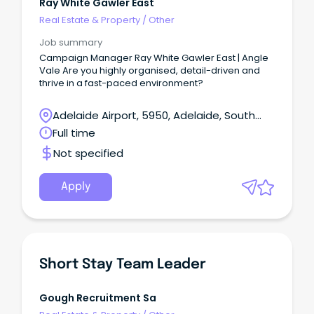
Ray White Gawler East
準州 (NT) エリアを指定してください ニューサウスウェー
Real Estate & Property
/
Other
ルズ州 (NSW)クイーンズランド州 (QLD)ビクトリア州
(VIC)南オーストラリア州 (SA)西オーストラリア州
Job summary
(WA)タスマニア州 (TAS)首都特別地域 (ACT)北部準州
Campaign Manager Ray White Gawler East | Angle
(NT) 帰国後のクラシファイド情報 住まい求人 日本への帰
Vale Are you highly organised, detail-driven and
国準備 帰国前の情報帰国後の情報 全てのカテゴリ すべて
thrive in a fast-paced environment?
オーストラリアニュースイベントJAMS.TVからのお知ら
せお得／割引グルメ教育／留学／習い事旅行／観光医療
／保険美容／健康マネー法律／ビザ就職／転職電話／通
Adelaide Airport, 5950, Adelaide, South
信自動車ショッピング不動産／住宅／引越冠婚葬祭エン
Australia
Full time
タメ／スポーツビジネス日系コミュニティ クーポンは無
料会員の限定サービスです 既にアカウントをお持ちの方
Not specified
ログインする はじめてご利用の方（新規会員登録） 新規
会員登録 MENU 詳細を見る ビーチ、島 求人情報 観光 ホ
Apply
テル、宿泊施設 大学 シティガイド、地域情報 ウェブサイ
ト制作 コミュニティ情報 イベント情報 広告掲載 すべて
JAMS.TVトップページ オーストラリアニュース イベント
JAMS.TVからのお知らせ お得／割引 グルメ 教育／留学／
習い事 旅行／観光 医療／保険 美容／健康 マネー 法律・
ビザ 就職／転職 電話／通信 自動車 ショッピング 不動産
Short Stay Team Leader
／住宅／引越 冠婚葬祭 エンタメ／スポーツ ビジネス 日
系コミュニティ メンバー登録ログイン / Login新規会員登
録 / Registerチェック履歴 / History オーストラリアニュ
Gough Recruitment Sa
ースすべてのオーストラリアニュース一般国際スポーツ