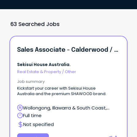
63 Searched Jobs
Sales Associate - Calderwood / Bingara
Sekisui House Australia.
Real Estate & Property
/
Other
Job summary
Kickstart your career with Sekisui House
Australia and the premium SHAWOOD brand.
Wollongong, Illawarra & South Coast,
Wollongong, New South Wales
Full time
Not specified