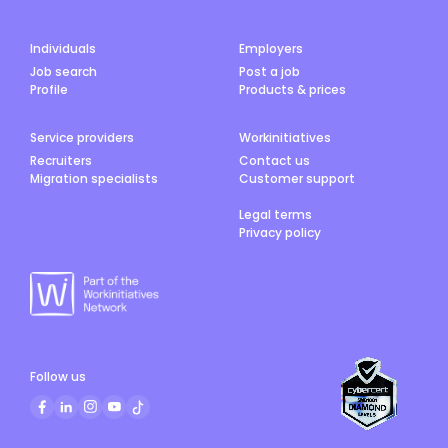
ロン JAMS.TVの使い方マニュアルを見る JAMS.TVへ問い
合わせる Original text Rate this translation Your
feedback will be used to help improve Google
Individuals
Employers
Translate
Job search
Post a job
Profile
Products & prices
Service providers
Workinitiatives
Recruiters
Contact us
Migration specialists
Customer support
Legal terms
Privacy policy
Follow us