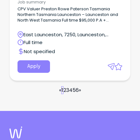
州 (NT) 売りますニューサウスウェールズ州 (NSW)クイ
Job summary
ーンズランド州 (QLD)ビクトリア州 (VIC)南オーストラ
CPV Valuer Preston Rowe Paterson Tasmania
リア州 (SA)西オーストラリア州 (WA)タスマニア州
Northern Tasmania Launceston – Launceston and
(TAS)首都特別地域 (ACT)北部準州 (NT) コミュニティニ
North West Tasmania Full time $95,000 P.A +
ューサウスウェールズ州 (NSW)クイーンズランド州
Premium Monthly Bonus + Super At Preston Rowe
(QLD)ビクトリア州 (VIC)南オーストラリア州 (SA)西オ
Paterson Tasmania we are experiencing continued
East Launceston, 7250, Launceston,
ーストラリア州 (WA)タスマニア州 (TAS)首都特別地域
growth in our business.
(ACT)北部準州 (NT) サービスニューサウスウェールズ州
Tasmania
Full time
(NSW)クイーンズランド州 (QLD)ビクトリア州 (VIC)南
Not specified
オーストラリア州 (SA)西オーストラリア州 (WA)タスマ
ニア州 (TAS)首都特別地域 (ACT)北部準州 (NT) 帰国後日
本の住まい情報日本の求人情報帰国前の情報帰国後の情
Apply
報帰国後の生活 閉じる 開く/ Open 閉じる / Close
JAMS.TVへようこそ Select Language ▼ Login クーポ
ン \ 困ったときの日本語サービス / シドニーエリア 病院
（GP） 歯科クリニック 弁護士事務所 会計事務所 ビザコ
«
1
2
3
4
5
6
»
ンサルタント 語学学校 日本人学校・幼稚園・補修校・日
本語塾 不動産会社・モーゲージブローカー リフォーム・
クリーニング 自動車ディーラー 送迎・チャーター ヘアサ
ロン ネイル・マツエクサロン マッサージ・フィジオセラ
ピー・カイロプラクティック メルボルンエリア 病院
（GP） 歯科クリニック 法律事務所 会計事務所 語学学校
ヘアサロン ネイル・マツエクサロン ブリスベン・ゴール
ドコーストエリア 病院（GP） 歯科クリニック 法律事務
所 会計事務所 語学学校 ヘアサロン ネイル・マツエクサ