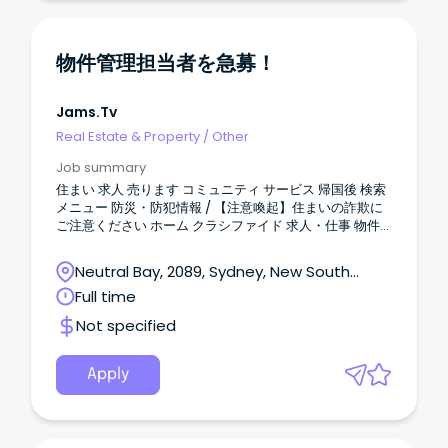
物件管理担当者を急募！
Jams.tv
Real Estate & Property
/
Other
Job summary
住まい 求人 売ります コミュニティ サービス 帰国後 検索
メニュー 防災・防犯情報 / 【注意喚起】住まいの詐欺に
ご注意ください ホーム クラシファイド 求人・仕事 物件
管理担当者を急募！ 全て表示 すべて オーストラリアニュ
ース イベント JAMS.TVからのお知らせ お得／割引 グル
Neutral Bay, 2089, Sydney, New South
メ 教育／留学／習い事 旅行／観光 医療／保険 美容／健
Wales
Full time
康 マネー 法律／ビザ 就職／転職 電話／通信 自動車 ショ
ッピング 不動産／住宅／引越 冠婚葬祭 エンタメ／スポー
Not specified
ツ ビジネス 日系コミュニティ 2025.11.30 975 views 新規
投稿 シドニー 物件管理担当者を急募！ 投稿者情報 上松
不動産 0412231000 / info@upropertirs.com.au 会社情
Apply
報 会社名 上松不動産 住所 Shop10 / 99 Military Road
Neutral Bay NSW 2089 ウェブ
https://www.uproperties.com.au/ 投稿者の他の記事
なし 募集要項 職種 営業 / その他 ワークスタイル フルタ