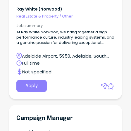
お問い合わせ内容 履歴書添付 お問い合わせありがとうご
Ray White (norwood)
ざいました。ご入力されたメールアドレスへ確認メール
が届きますのでご確認ください。 絞り込み検索 ご注意く
Real Estate & Property
/
Other
ださい利用規約に違反した記事の投稿について部屋の賃
Job summary
貸とシェアに関する注意点 すべて JAMS.TVトップページ
オーストラリアニュース イベント JAMS.TVからのお知ら
At Ray White Norwood, we bring together a high
せ お得／割引 グルメ 教育／留学／習い事 旅行／観光 医
performance culture, industry leading systems, and
療／保険 美容／健康 マネー 法律・ビザ 就職／転職 電話
a genuine passion for delivering exceptional
／通信 自動車 ショッピング 不動産／住宅／引越 冠婚葬
customer service.
祭 エンタメ／スポーツ ビジネス 日系コミュニティ エリ
Adelaide Airport, 5950, Adelaide, South
アを指定してください ニューサウスウェールズ州 (NSW)
Australia
クイーンズランド州 (QLD)ビクトリア州 (VIC)南オース
Full time
トラリア州 (SA)西オーストラリア州 (WA)タスマニア州
Not specified
(TAS)首都特別地域 (ACT)北部準州 (NT) エリアを指定し
てください ニューサウスウェールズ州 (NSW)クイーンズ
ランド州 (QLD)ビクトリア州 (VIC)南オーストラリア州
Apply
(SA)西オーストラリア州 (WA)タスマニア州 (TAS)首都
特別地域 (ACT)北部準州 (NT) エリアを指定してください
ニューサウスウェールズ州 (NSW)クイーンズランド州
(QLD)ビクトリア州 (VIC)南オーストラリア州 (SA)西オ
ーストラリア州 (WA)タスマニア州 (TAS)首都特別地域
(ACT)北部準州 (NT) エリアを指定してください ニューサ
Campaign Manager
ウスウェールズ州 (NSW)クイーンズランド州 (QLD)ビク
トリア州 (VIC)南オーストラリア州 (SA)西オーストラリ
ア州 (WA)タスマニア州 (TAS)首都特別地域 (ACT)北部