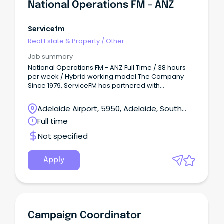
National Operations FM - ANZ
ジオセラピー（理学療法士：奥谷匡弘） 2026.07.13 教育
／留学／習い事 オーストラリアで看護師！看護学コース
限定オンラインフェア開催 Jams.TV PR 2026.07.04 【オ
Servicefm
ーストラリアの歯医者Q&A】日本人からよくある質問10
Real Estate & Property
/
Other
選 Jams.TV PR 2026.07.03 ショッピング 【2026年版】
オーストラリアの人気お土産キーホルダー13選 Sydney
Job summary
Duty Free 2026.07.02 もっと見る オーストラリアの最新
National Operations FM - ANZ Full Time / 38 hours
イベント グルメ 31種の甘い誘惑、ホットチョコレートの
per week / Hybrid working model The Company
祭典へようこそ！ 2026.08.05 映画 250本以上の映画を
Since 1979, ServiceFM has partnered with
楽しむ、メルボルン最大級の映画祭 2026.08.03 グルメ
organisations across Australia to create
一口で幸せに！街ぐるみのパイフェスがバララットで開
workplaces that are safe, efficient, and built for the
催 2026.07.31 アート 空間まるごと宝探し！アンティーク
Adelaide Airport, 5950, Adelaide, South
people in them.
の世界に飛び込むフェア 2026.07.29 エンターテイメント
Australia
Full time
ハーバービューで映画体験！極上のプライベートシネマ
2026.07.27 もっと見る JAMS.TVをフォローする ブログ
Not specified
ニュースイベントグルメ教育／留学旅行／観光医療／保
険 クラシファイド 住まい求人売りますコミュニティサー
ビス帰国後 サービス ログイン新規会員登録防災・防犯情
Apply
報チェック履歴よくある質問 会社案内 会社概要サービス
代表あいさつミッション広告サービスのご案内お問い合
わせ JAMS.TVの使い方 プライバシーポリシー 利用規約
© 2005 - 2026 JAMS.TV Pty Ltd. お問い合わせ は必須項
目です お名前 メールアドレス 電話番号 お問い合わせ内
容 ログインをすると予め登録した履歴書を簡単に送れま
Campaign Coordinator
す。 履歴書を添付する お名前 メールアドレス 電話番号