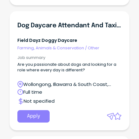
Dog Daycare Attendant And Taxi Driver
Field Dayz Doggy Daycare
Farming, Animals & Conservation
/
Other
Job summary
Are you passionate about dogs and looking for a
role where every day is different?
Wollongong, Illawarra & South Coast,
Wollongong, New South Wales
Full time
Not specified
Apply