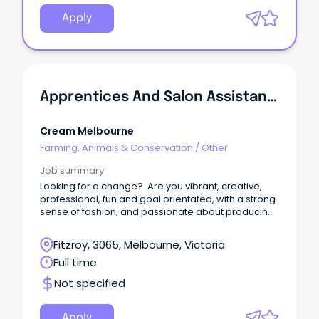
Apply
Apprentices And Salon Assistants
Cream Melbourne
Farming, Animals & Conservation
/
Other
Job summary
Looking for a change? Are you vibrant, creative,
professional, fun and goal orientated, with a strong
sense of fashion, and passionate about producing
quality work for your clientele?
Fitzroy, 3065, Melbourne, Victoria
Full time
Not specified
Apply