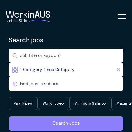
Search jobs
Pay Type
Work Type
Minimum Salary
Maximum
Search Jobs