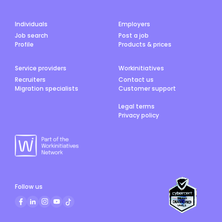
周病の初期症状と治療法を解説 Jams.TV PR 2026.08.04
療／保険 美容／健康 マネー 法律・ビザ 就職／転職 電話
不動産／住宅／引越 【年内開港】シドニー新空港×新都市
／通信 自動車 ショッピング 不動産／住宅／引越 冠婚葬
で注目の投資エリアとは？ Orion Star Property
Individuals
Employers
祭 エンタメ／スポーツ ビジネス 日系コミュニティ エリ
2026.07.30 不動産／住宅／引越 オーストラリアのリフォ
アを指定してください ニューサウスウェールズ州 (NSW)
Job search
Post a job
ーム・リノベーション費用を徹底解説 Jams.TV PR
クイーンズランド州 (QLD)ビクトリア州 (VIC)南オース
Profile
Products & prices
2026.07.28 美容／健康 初めての方も安心指名！シドニー
トラリア州 (SA)西オーストラリア州 (WA)タスマニア州
ヘアサロンの実力派スタイリスト Jams.TV PR
(TAS)首都特別地域 (ACT)北部準州 (NT) エリアを指定し
2026.07.27 教育／留学／習い事 オーストラリアで永住権
Service providers
Workinitiatives
てください ニューサウスウェールズ州 (NSW)クイーンズ
につながる学校・仕事・進学先を徹底解説 Jams.TV PR
ランド州 (QLD)ビクトリア州 (VIC)南オーストラリア州
Recruiters
Contact us
2026.07.22 美容／健康 初回限定ネイル98ドル！シドニ
(SA)西オーストラリア州 (WA)タスマニア州 (TAS)首都
Migration specialists
Customer support
ーCBDで通えるネイル＆まつパ Jams.TV PR 2026.07.14
特別地域 (ACT)北部準州 (NT) エリアを指定してください
医療／保険 オーストラリアで整体に通う！保険利用とGP
ニューサウスウェールズ州 (NSW)クイーンズランド州
Legal terms
紹介状をもらう手順 メトロフィジオセラピー（理学療法
(QLD)ビクトリア州 (VIC)南オーストラリア州 (SA)西オ
Privacy policy
士：奥谷匡弘） 2026.07.13 教育／留学／習い事 オースト
ーストラリア州 (WA)タスマニア州 (TAS)首都特別地域
ラリアで看護師！看護学コース限定オンラインフェア開
(ACT)北部準州 (NT) エリアを指定してください ニューサ
催 Jams.TV PR 2026.07.04 【オーストラリアの歯医者
ウスウェールズ州 (NSW)クイーンズランド州 (QLD)ビク
Q&A】日本人からよくある質問10選 Jams.TV PR
トリア州 (VIC)南オーストラリア州 (SA)西オーストラリ
2026.07.03 ショッピング 【2026年版】オーストラリア
ア州 (WA)タスマニア州 (TAS)首都特別地域 (ACT)北部
の人気お土産キーホルダー13選 Sydney Duty Free
準州 (NT) エリアを指定してください ニューサウスウェー
2026.07.02 もっと見る オーストラリアの最新イベント
ルズ州 (NSW)クイーンズランド州 (QLD)ビクトリア州
グルメ 31種の甘い誘惑、ホットチョコレートの祭典へよ
(VIC)南オーストラリア州 (SA)西オーストラリア州
Follow us
うこそ！ 2026.08.05 映画 250本以上の映画を楽しむ、
(WA)タスマニア州 (TAS)首都特別地域 (ACT)北部準州
メルボルン最大級の映画祭 2026.08.03 グルメ 一口で幸
(NT) 帰国後のクラシファイド情報 住まい求人 日本への帰
せに！街ぐるみのパイフェスがバララットで開催
国準備 帰国前の情報帰国後の情報 全てのカテゴリ すべて
2026.07.31 アート 空間まるごと宝探し！アンティークの