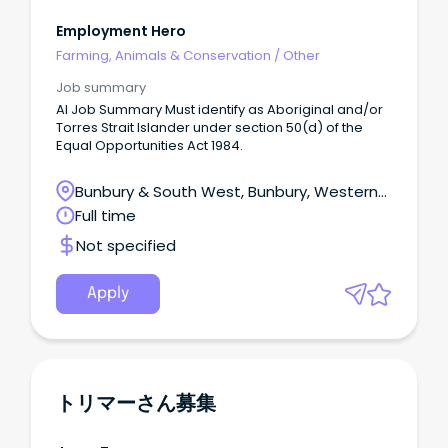
Employment Hero
Farming, Animals & Conservation
/
Other
Job summary
AI Job Summary Must identify as Aboriginal and/or
Torres Strait Islander under section 50(d) of the
Equal Opportunities Act 1984.
Bunbury & South West, Bunbury, Western
Australia
Full time
Not specified
Apply
トリマーさん募集