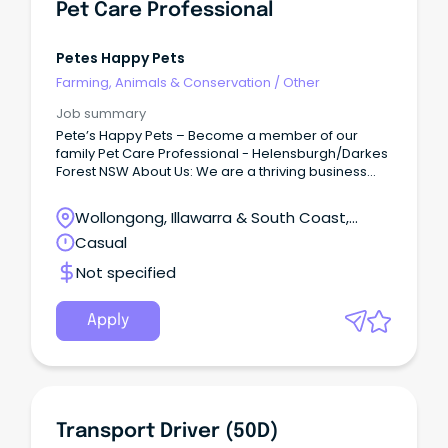
Pet Care Professional
Petes Happy Pets
Farming, Animals & Conservation
/
Other
Job summary
Pete’s Happy Pets – Become a member of our
family Pet Care Professional - Helensburgh/Darkes
Forest NSW About Us: We are a thriving business
offering pet boarding, dog training and doggy day-
care.
Wollongong, Illawarra & South Coast,
Wollongong, New South Wales
Casual
Not specified
Apply
Transport Driver (50D)