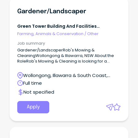
Gardener/Landscaper
Green Tower Building And Facilities
Management
Farming, Animals & Conservation
/
Other
Job summary
Gardener/LandscaperRob's Mowing &
CleaningWollongong & Illawarra, NSW About the
RoleRob's Mowing & Cleaning is looking for a
hardworking and reliable Gardener/Landscaper to
join our team.
Wollongong, Illawarra & South Coast,
Wollongong, New South Wales
Full time
Not specified
Apply