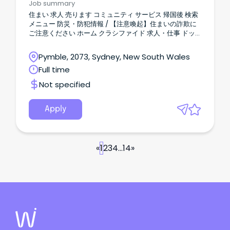
Job summary
グルメ 31種の甘い誘惑、ホットチョコレートの祭典へよ
住まい 求人 売ります コミュニティ サービス 帰国後 検索
うこそ！ 2026.08.05 映画 250本以上の映画を楽しむ、
メニュー 防災・防犯情報 / 【注意喚起】住まいの詐欺に
メルボルン最大級の映画祭 2026.08.03 グルメ 一口で幸
ご注意ください ホーム クラシファイド 求人・仕事 ドッ
せに！街ぐるみのパイフェスがバララットで開催
ググルーマー募集 全て表示 すべて オーストラリアニュー
2026.07.31 アート 空間まるごと宝探し！アンティークの
ス イベント JAMS.TVからのお知らせ お得／割引 グルメ
世界に飛び込むフェア 2026.07.29 エンターテイメント
Pymble, 2073, Sydney, New South Wales
教育／留学／習い事 旅行／観光 医療／保険 美容／健康
ハーバービューで映画体験！極上のプライベートシネマ
Full time
マネー 法律／ビザ 就職／転職 電話／通信 自動車 ショッ
2026.07.27 もっと見る JAMS.TVをフォローする ブログ
ピング 不動産／住宅／引越 冠婚葬祭 エンタメ／スポーツ
ニュースイベントグルメ教育／留学旅行／観光医療／保
Not specified
ビジネス 日系コミュニティ 2025.12.11 611 views 新規投稿
険 クラシファイド 住まい求人売りますコミュニティサー
シドニー ドッググルーマー募集 会社情報 会社名 住所
ビス帰国後 サービス ログイン新規会員登録防災・防犯情
Pymble NSW 2073 ウェブ 投稿者の他の記事 なし 募集要
報チェック履歴よくある質問 会社案内 会社概要サービス
Apply
項 職種 その他 ワークスタイル パートタイム / カジュアル
代表あいさつミッション広告サービスのご案内お問い合
必要な英語力 初級(ほんの挨拶程度) ビザ ワーキングホリ
わせ JAMS.TVの使い方 プライバシーポリシー 利用規約
デー / 学生 / 永住 / 市民権 詳細を見る 採用、人事サービ
© 2005 - 2026 JAMS.TV Pty Ltd. お問い合わせ は必須項
ス 美容健康情報 旅行ガイド、旅行記 Pymbleにあるお店
目です お名前 メールアドレス 電話番号 お問い合わせ内
«
1
2
3
4
...
14
»
でトリマー募集します！ (一年以上の経験がある方) オー
容 ログインをすると予め登録した履歴書を簡単に送れま
ナー、スタッフともにとても親切なので働きやすい環境
す。 履歴書を添付する お名前 メールアドレス 電話番号
です。 ローカルのお客さんが中心で、フレンドリーで優
お問い合わせ内容 履歴書添付 お問い合わせありがとうご
しい方ばかりです！ 詳細は下記に問い合わせお願いしま
ざいました。ご入力されたメールアドレスへ確認メール
す☺️ メッセージ、電話どちらでもOK Hazel (英語)
が届きますのでご確認ください。 絞り込み検索 ご注意く
0416176661 英語に自信がない方はこちらでも大丈夫です
ださい利用規約に違反した記事の投稿について部屋の賃
👌 (できればメッセージだと助かります) ほのか
貸とシェアに関する注意点 すべて JAMS.TVトップページ
0422943918 周辺エリアの求人 周辺エリアの求人をマッ
オーストラリアニュース イベント JAMS.TVからのお知ら
プから探す Pick Up 医療／保険 歯ぐきから血が出る？歯
せ お得／割引 グルメ 教育／留学／習い事 旅行／観光 医