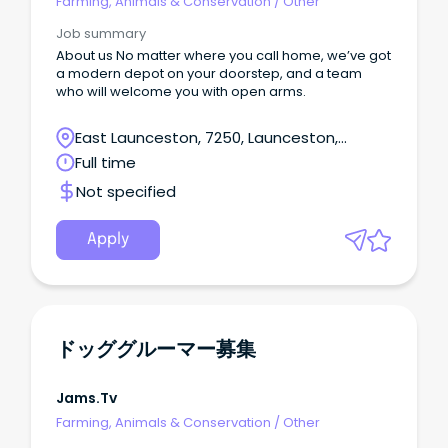
Farming, Animals & Conservation
/
Other
の方歓迎。 ブランクのある方、ワーホリ・学生さんもご
相談ください。 Sunshine Coastでの勤務に興味がある
Job summary
方も大歓迎です🌴 ご興味のある方は、お気軽にメッセー
About us No matter where you call home, we’ve got
ジください☺️ Line : knmpsy 周辺エリアの求人 周辺エリ
a modern depot on your doorstep, and a team
アの求人をマップから探す Pick Up 医療／保険 歯ぐきか
who will welcome you with open arms.
ら血が出る？歯周病の初期症状と治療法を解説 Jams.TV
PR 2026.08.04 不動産／住宅／引越 【年内開港】シドニ
East Launceston, 7250, Launceston,
ー新空港×新都市で注目の投資エリアとは？ Orion Star
Property 2026.07.30 不動産／住宅／引越 オーストラリ
Tasmania
Full time
アのリフォーム・リノベーション費用を徹底解説
Not specified
Jams.TV PR 2026.07.28 美容／健康 初めての方も安心指
名！シドニーヘアサロンの実力派スタイリスト Jams.TV
PR 2026.07.27 教育／留学／習い事 オーストラリアで永
Apply
住権につながる学校・仕事・進学先を徹底解説 Jams.TV
PR 2026.07.22 美容／健康 初回限定ネイル98ドル！シド
ニーCBDで通えるネイル＆まつパ Jams.TV PR
2026.07.14 医療／保険 オーストラリアで整体に通う！保
険利用とGP紹介状をもらう手順 メトロフィジオセラピー
（理学療法士：奥谷匡弘） 2026.07.13 教育／留学／習い
ドッググルーマー募集
事 オーストラリアで看護師！看護学コース限定オンライ
ンフェア開催 Jams.TV PR 2026.07.04 【オーストラリア
の歯医者Q&A】日本人からよくある質問10選 Jams.TV
Jams.tv
PR 2026.07.03 ショッピング 【2026年版】オーストラリ
Farming, Animals & Conservation
/
Other
アの人気お土産キーホルダー13選 Sydney Duty Free
2026.07.02 もっと見る オーストラリアの最新イベント