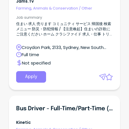
Jams.tv
Farming, Animals & Conservation
/
Other
Job summary
住まい 求人 売ります コミュニティ サービス 帰国後 検索
メニュー 防災・防犯情報 / 【注意喚起】住まいの詐欺に
ご注意ください ホーム クラシファイド 求人・仕事 トリ
マーさん募集 全て表示 すべて オーストラリアニュース
イベント JAMS.TVからのお知らせ お得／割引 グルメ 教
Croydon Park, 2133, Sydney, New South
育／留学／習い事 旅行／観光 医療／保険 美容／健康 マ
Wales
Full time
ネー 法律／ビザ 就職／転職 電話／通信 自動車 ショッピ
ング 不動産／住宅／引越 冠婚葬祭 エンタメ／スポーツ
Not specified
ビジネス 日系コミュニティ 2026.01.03 414 views 新規投
稿 シドニー トリマーさん募集 会社情報 会社名 住所
Croydon Park NSW 2133 ウェブ 投稿者の他の記事 なし
Apply
募集要項 職種 その他 ワークスタイル パートタイム / フル
タイム / カジュアル 必要な英語力 ほとんどわからない ビ
ザ ワーキングホリデー / 学生 / 永住 / 市民権 詳細を見る
美容室サービス オーストラリア生活情報 ヘアケア製品 🐾
トリマーさん募集 🐾 ワンちゃん第一で、落ち着いた雰囲
気のドッグサロンです。 トリマー同士も助け合いなが
Bus Driver - Full-Time/Part-Time (Fixed Term)
ら、無理なく働ける環境を大切にしています。 【募集内
容】 ・職種：ドッグトリマー ・勤務地： 📍 シドニー 📍
Sunshine Coast（QLD） ・時給：$27~（経験考慮） ・
Kinetic
勤務日数／時間：相談可 ・犬種：小〜中型犬中心 経験者